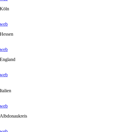
Köln
web
Hessen
web
England
web
Italien
web
Albdonaukreis
web