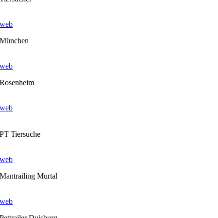
web
München
web
Rosenheim
web
PT Tiersuche
web
Mantrailing Murtal
web
Pettrailer Duisburg