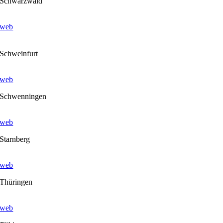
Schwarzwald
web
Schweinfurt
web
Schwenningen
web
Starnberg
web
Thüringen
web