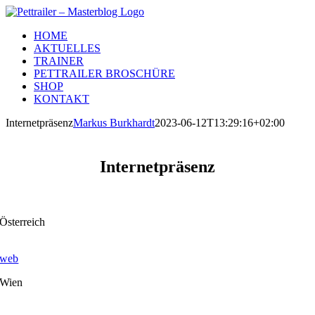
Zum
Inhalt
HOME
springen
AKTUELLES
TRAINER
PETTRAILER BROSCHÜRE
SHOP
KONTAKT
Internetpräsenz
Markus Burkhardt
2023-06-12T13:29:16+02:00
Internetpräsenz
Österreich
web
Wien