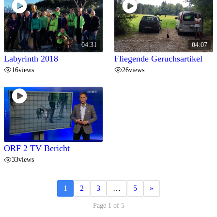
04:31
04:07
Labyrinth 2018
Fliegende Geruchsartikel
16
views
26
views
ORF 2 TV Bericht
33
views
1
2
3
…
5
»
Page 1 of 5