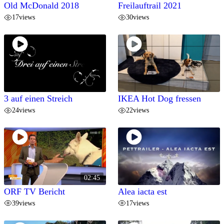
Old McDonald 2018
Freilauftrail 2021
17
views
30
views
3 auf einen Streich
IKEA Hot Dog fressen
24
views
22
views
02:45
ORF TV Bericht
Alea iacta est
39
views
17
views